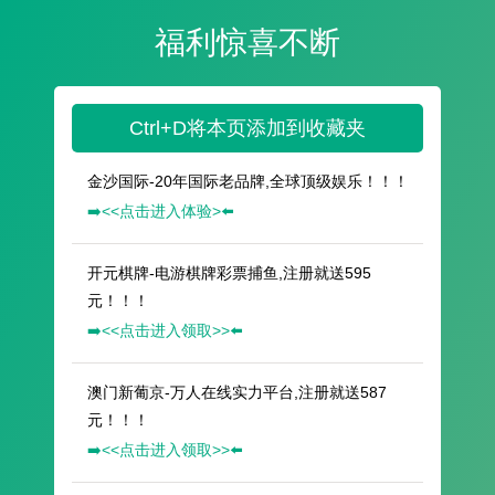
福利惊喜不断
Ctrl+D将本页添加到收藏夹
金沙国际-20年国际老品牌,全球顶级娱乐！！！
➡️<<点击进入体验>⬅️
开元棋牌-电游棋牌彩票捕鱼,注册就送595
元！！！
➡️<<点击进入领取>>⬅️
澳门新葡京-万人在线实力平台,注册就送587
元！！！
➡️<<点击进入领取>>⬅️